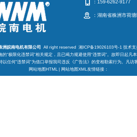
：159-6262-9177
：湖南省株洲市荷塘
株洲皖南电机有限公司
All right reserved
湘ICP备19026103号-1
技术支
的“极限化违禁词”相关规定，且已竭力规避使用“违禁词”。故即日起凡
持以任何"违禁词”为借口举报我司违反《广告法》的变相勒索行为。凡访
网站地图HTML
|
网站地图XML
友情链接：