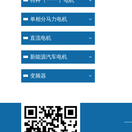
特种（******）电机
单相分马力电机
直流电机
新能源汽车电机
变频器