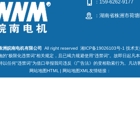
：159-6262-9177
：湖南省株洲市荷塘
株洲皖南电机有限公司
All right reserved
湘ICP备19026103号-1
技术支
的“极限化违禁词”相关规定，且已竭力规避使用“违禁词”。故即日起凡
持以任何"违禁词”为借口举报我司违反《广告法》的变相勒索行为。凡访
网站地图HTML
|
网站地图XML
友情链接：